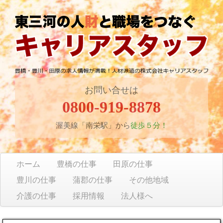
お問い合せは
0800-919-8878
渥美線「南栄駅」から
徒歩５分！
ホーム
豊橋の仕事
田原の仕事
豊川の仕事
蒲郡の仕事
その他地域
介護の仕事
採用情報
法人様へ