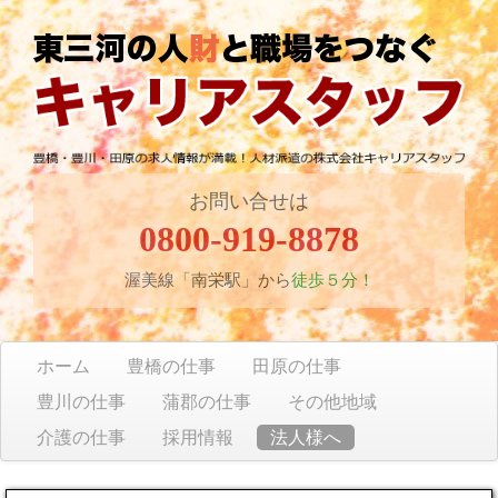
お問い合せは
0800-919-8878
渥美線「南栄駅」から
徒歩５分！
ホーム
豊橋の仕事
田原の仕事
豊川の仕事
蒲郡の仕事
その他地域
介護の仕事
採用情報
法人様へ