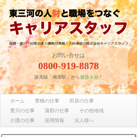
お問い合せは
0800-919-8878
渥美線「南栄駅」から
徒歩５分！
ホーム
豊橋の仕事
田原の仕事
豊川の仕事
蒲郡の仕事
その他地域
介護の仕事
採用情報
法人様へ