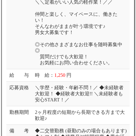
＼＼定着がいい人気の軽作業！／／
仲間と楽しく、マイペースに、働きた
い！
そんなわがままが叶う環境です♪
男女大募集です！
◎その他さまざまなお仕事を随時募集中
◎
質問だけでも大歓迎！
お気軽にお問い合わせください。
給 与
時 給：
1,250
円
応募資格
＼学歴・経験・年齢不問！／ ◆未経験者
大歓迎！ ◆経験者大歓迎!! ＼未経験者も
安心START！／
勤務期間
2ヶ月程度の短期から長期できる方まで大
歓迎♪
備 考
◆二交替勤務 (昼勤のみの場合もあります)