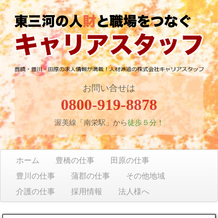
お問い合せは
0800-919-8878
渥美線「南栄駅」から
徒歩５分！
ホーム
豊橋の仕事
田原の仕事
豊川の仕事
蒲郡の仕事
その他地域
介護の仕事
採用情報
法人様へ