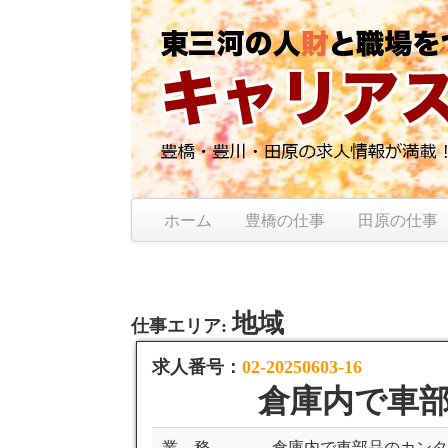
ホーム
豊橋の仕事
田原の仕事
地域
仕事エリア:
求人番号：
02-20250603-16
倉庫内で車
業 務
倉庫内で車部品のカン