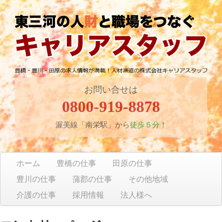
お問い合せは
0800-919-8878
渥美線「南栄駅」から
徒歩５分！
ホーム
豊橋の仕事
田原の仕事
豊川の仕事
蒲郡の仕事
その他地域
介護の仕事
採用情報
法人様へ