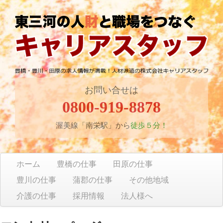
お問い合せは
0800-919-8878
渥美線「南栄駅」から
徒歩５分！
ホーム
豊橋の仕事
田原の仕事
豊川の仕事
蒲郡の仕事
その他地域
介護の仕事
採用情報
法人様へ