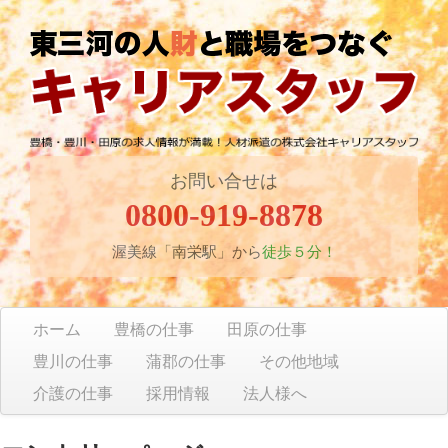
お問い合せは
0800-919-8878
渥美線「南栄駅」から
徒歩５分！
ホーム
豊橋の仕事
田原の仕事
豊川の仕事
蒲郡の仕事
その他地域
介護の仕事
採用情報
法人様へ