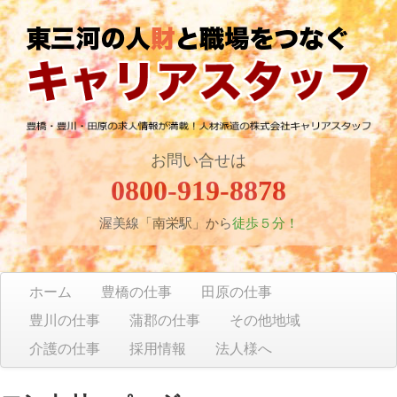
お問い合せは
0800-919-8878
渥美線「南栄駅」から
徒歩５分！
ホーム
豊橋の仕事
田原の仕事
豊川の仕事
蒲郡の仕事
その他地域
介護の仕事
採用情報
法人様へ